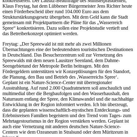
konkretisieren. Der Lausitz-Beauftragte des Ministerpräsidenten,
Klaus Freytag, hat dem Lübbener Bürgermeister Jens Richter heute
einen Förderbescheid über rund 104.000 Euro aus dem
Strukturstärkungsgesetz übergeben. Mit dem Geld kann die Stadt
gemeinsam mit Projektpartnern die Pläne für das „Wasserreich
Spree“ konkretisieren. Dazu sollen eine Projektstudie vertieft und
das Betreiberkonzept optimiert werden.
Freytag: „Der Spreewald ist mit mehr als zwei Millionen
Übernachtungen eine der bedeutendsten touristischen Destinationen
in Deutschland. Das Besucherzentrum soll zur Vernetzung des
Spreewalds mit dem neuen Lausitzer Seenland, dem Dahme-
Seengebietund der Metropole Berlin beitragen. Mit den
Fördergeldern unterstützen wir Konzeptlösungen für den Standort,
die Planung, den Bau und Betrieb des ‚Wasserreichs Spree‘.
Geplant ist ein Nature-Science-Center mit überregionaler
Ausstrahlung. Auf rund 2.000 Quadratmetern soll anschaulich und
multimedial über die Bergbaufolgen und den Wasserhaushalt, den
Naturraum entlang der Spree, den Klimawandel und die nachhaltige
Entwicklung in der Region informiert werden. Ich bin überzeugt,
dass die geplanten wissenschaftlich-mystischen Entdeckungs- und
Erlebnisreisen Familien begeistern und den Trend vom Tages- zum
Mehrtagestourismus in der Region verstärken werden. Geplant ist
auch eine Vernetzung mit anderen deutschen Nature-Science-
Centern wie dem Ozeaneum in Stralsund oder dem Müritzeum in