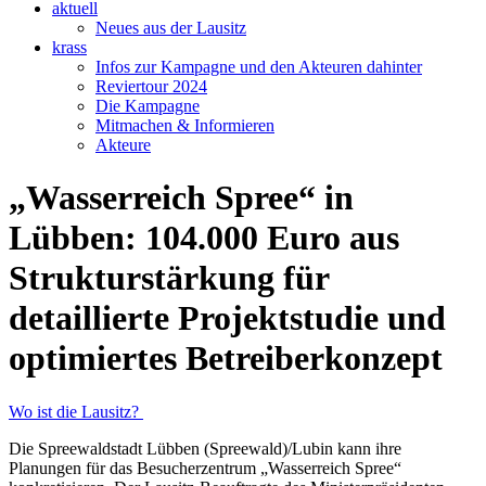
aktuell
Neues aus der Lausitz
krass
Infos zur Kampagne und den Akteuren dahinter
Reviertour 2024
Die Kampagne
Mitmachen & Informieren
Akteure
„Wasserreich Spree“ in
Lübben: 104.000 Euro aus
Strukturstärkung für
detaillierte Projektstudie und
optimiertes Betreiberkonzept
Wo ist die Lausitz?
Die Spreewaldstadt Lübben (Spreewald)/Lubin kann ihre
Planungen für das Besucherzentrum „Wasserreich Spree“