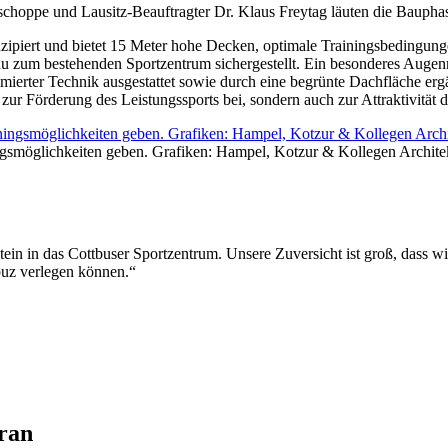
choppe und Lausitz-Beauftragter Dr. Klaus Freytag läuten die Bauphas
zipiert und bietet 15 Meter hohe Decken, optimale Trainingsbedingun
bau zum bestehenden Sportzentrum sichergestellt. Ein besonderes Auge
imierter Technik ausgestattet sowie durch eine begrünte Dachfläche erg
 zur Förderung des Leistungssports bei, sondern auch zur Attraktivität 
ingsmöglichkeiten geben. Grafiken: Hampel, Kotzur & Kollegen Archit
tein in das Cottbuser Sportzentrum. Unsere Zuversicht ist groß, dass w
buz verlegen können.“
ran